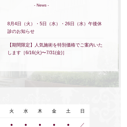
- News -
8月4日（火）・5日（水）・26日（水）午後休
診のお知らせ
【期間限定】人気施術を特別価格でご案内いた
します［6/16(火)〜7/31(金)］
夏季休暇のお知らせ（2026年）
本日（5/26）午後休診のお知らせ
【期間限定】人気施術を特別価格でご案内いた
します［4/30(木)〜5/9(土)］
火
水
木
金
土
日
GW期間中の診療のお知らせ
●
●
●
●
●
／