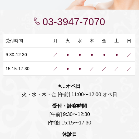
03-3947-7070
受付時間
月
火
水
木
金
土
日
9:30-12:30
／
●
●
●
●
●
／
15:15-17:30
／
●
●
／
／
／
／
◉…オペ日
火・水・木・金 [午前] 11:00〜12:00 オペ日
受付・診察時間
[午前] 9:30〜12:30
[午後] 15:15〜17:30
休診日