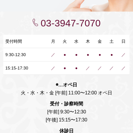
03-3947-7070
受付時間
月
火
水
木
金
土
日
9:30-12:30
／
●
●
●
●
●
／
15:15-17:30
／
●
●
／
／
／
／
◉…オペ日
火・水・木・金 [午前] 11:00〜12:00 オペ日
受付・診察時間
[午前] 9:30〜12:30
[午後] 15:15〜17:30
休診日