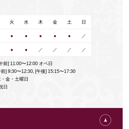
【期間限定】人気施術を特別価格でご案内いた
します［4/30(木)〜5/9(土)］
火
水
木
金
土
日
GW期間中の診療のお知らせ
●
●
●
●
●
／
本日（3/31）午後休診のお知らせ
●
●
／
／
／
／
【3月休診のお知らせ】3月24日(火)〜3月28日
(土)
] 11:00〜12:00 オペ日
前] 9:30〜12:30, [午後] 15:15〜17:30
年末年始のお知らせ
木・金・土曜日
/祝日
8月27日（水）午後休診のお知らせ