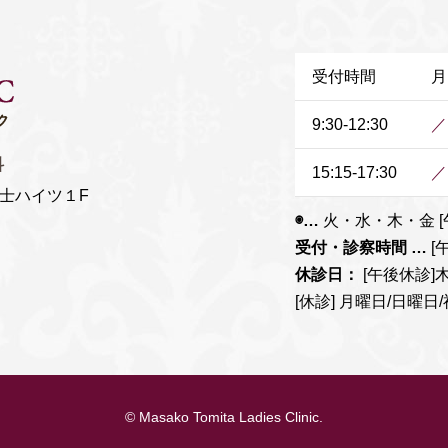
2026.04.30
受付時間
月
2026.04.17
9:30-12:30
／
2026.03.31
科
15:15-17:30
／
2026.03.13
富士ハイツ１F
◉…
火・水・木・金 [午前
受付・診察時間 …
[午
2025.12.03
休診日：
[午後休診]
[休診] 月曜日/日曜日
2025.08.19
© Masako Tomita Ladies Clinic.