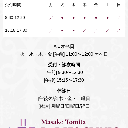
受付時間
月
火
水
木
金
土
日
9:30-12:30
／
●
●
●
●
●
／
15:15-17:30
／
●
●
／
／
／
／
◉…オペ日
火・水・木・金 [午前] 11:00〜12:00 オペ日
受付・診察時間
[午前] 9:30〜12:30
[午後] 15:15〜17:30
休診日
[午後休診]木・金・土曜日
[休診] 月曜日/日曜日/祝日