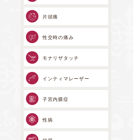
片頭痛
性交時の痛み
モナリザタッチ
インティマレーザー
子宮内膜症
性病