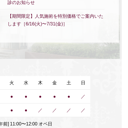
診のお知らせ
【期間限定】人気施術を特別価格でご案内いた
します［6/16(火)〜7/31(金)］
夏季休暇のお知らせ（2026年）
本日（5/26）午後休診のお知らせ
【期間限定】人気施術を特別価格でご案内いた
します［4/30(木)〜5/9(土)］
火
水
木
金
土
日
GW期間中の診療のお知らせ
●
●
●
●
●
／
本日（3/31）午後休診のお知らせ
●
●
／
／
／
／
【3月休診のお知らせ】3月24日(火)〜3月28日
(土)
] 11:00〜12:00 オペ日