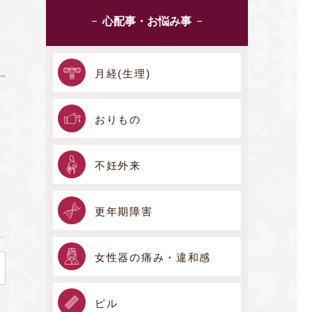
心配事・お悩み事
月経(生理)
おりもの
不妊外来
更年期障害
女性器の痛み・違和感
ピル