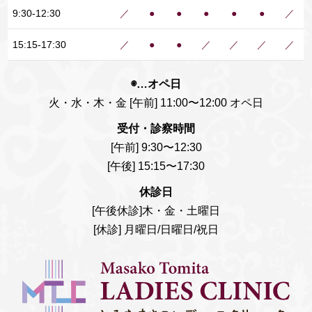
9:30-12:30
／
●
●
●
●
●
／
15:15-17:30
／
●
●
／
／
／
／
◉…オペ日
火・水・木・金 [午前] 11:00〜12:00 オペ日
受付・診察時間
[午前] 9:30〜12:30
[午後] 15:15〜17:30
休診日
[午後休診]木・金・土曜日
[休診] 月曜日/日曜日/祝日